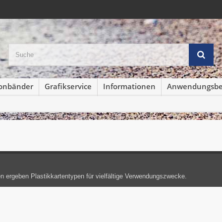
konbänder
Grafikservice
Informationen
Anwendungsbei
n ergeben Plastikkartentypen für vielfältige Verwendungszwecke.