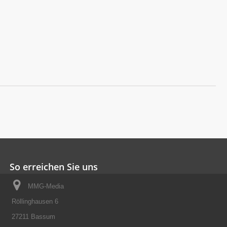
So erreichen Sie uns
MMG-Media
Röllinghausen 6
27211 Bassum